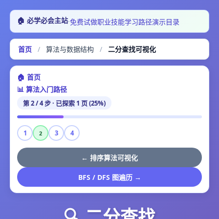
🏠 必学必会主站
·
免费试做
职业技能
学习路径
演示目录
首页
/
算法与数据结构
/
二分查找可视化
🏠 首页
📊 算法入门路径
第 2 / 4 步 · 已探索 1 页 (25%)
1
3
4
2
← 排序算法可视化
BFS / DFS 图遍历 →
🔍 二分查找