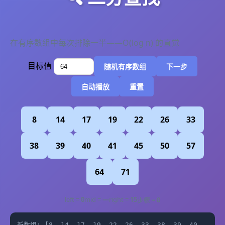
在有序数组中每次排除一半——O(log n) 的直觉
目标值
随机有序数组
下一步
自动播放
重置
8
14
17
19
22
26
33
38
39
40
41
45
50
57
64
71
left =
0
mid =
—
right =
15
步骤 =
0
新数组: [8, 14, 17, 19, 22, 26, 33, 38, 39, 40,