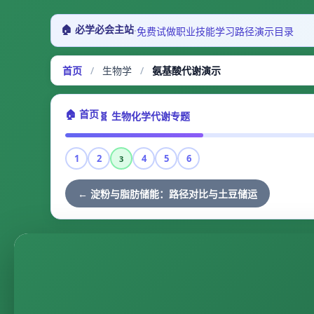
🏠 必学必会主站
·
免费试做
职业技能
学习路径
演示目录
首页
/
生物学
/
氨基酸代谢演示
🏠 首页
🧬 生物化学代谢专题
1
2
4
5
6
3
← 淀粉与脂肪储能：路径对比与土豆储运