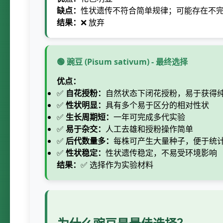
缺点：
性状遗传不符合简单规律；可能存在不
结果：
❌ 放弃
🟢 豌豆 (Pisum sativum) - 最终选择
优点：
✅
自花授粉：
自然状态下闭花授粉，易于获得
✅
性状明显：
具有多个易于区分的相对性状
✅
生长周期短：
一年可完成多代实验
✅
易于杂交：
人工去雄和授粉操作简单
✅
后代数量多：
每株可产生大量种子，便于统
✅
性状稳定：
性状遗传稳定，不易受环境影响
结果：
✅ 选择作为实验材料