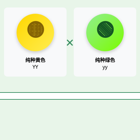
🟡
🟢
×
纯种黄色
纯种绿色
YY
yy