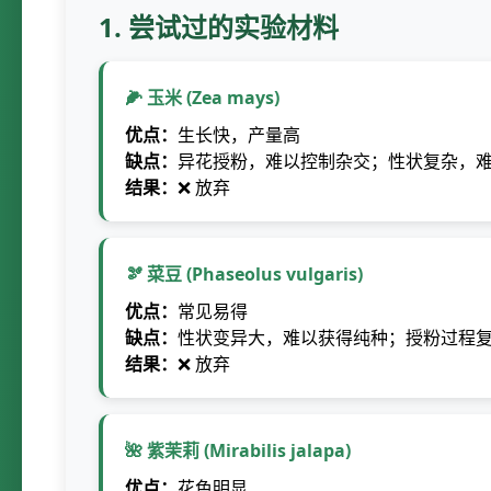
1. 尝试过的实验材料
🌽 玉米 (Zea mays)
优点：
生长快，产量高
缺点：
异花授粉，难以控制杂交；性状复杂，
结果：
❌ 放弃
🫘 菜豆 (Phaseolus vulgaris)
优点：
常见易得
缺点：
性状变异大，难以获得纯种；授粉过程
结果：
❌ 放弃
🌺 紫茉莉 (Mirabilis jalapa)
优点：
花色明显