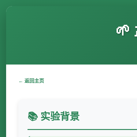

← 返回主页
📚 实验背景