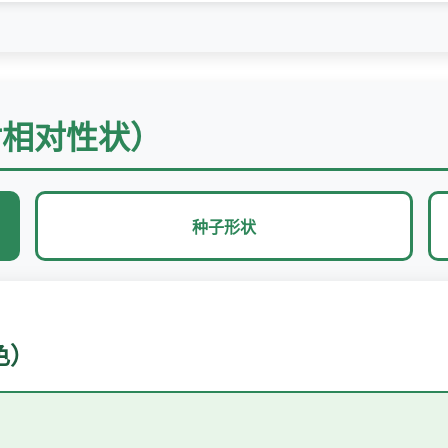
对相对性状）
种子形状
色）