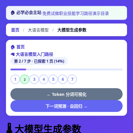
🏠 必学必会主站
·
免费试做
职业技能
学习路径
演示目录
首页
/
大语言模型
/
大模型生成参数
🏠 首页
🦙 大语言模型入门路径
第 2 / 7 步 · 已探索 1 页 (14%)
1
3
4
5
6
7
2
← Token 分词可视化
下一词预测 · 自回归 →
🌡️ 大模型生成参数