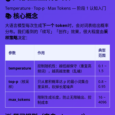
Temperature · Top-p · Max Tokens — 阶段 1 认知入门
📚 核心概念
大语言模型每次生成
下一个 token
时，会对词表给出概率
分布。我们看到的「续写」「创作」效果，很大程度由
采
样策略
决定：
典型
参数
作用
范围
控制随机性：越低越保守（重复高
0.1 ~
temperature
1.5
频词），越高越发散（乱编）
top-p
（核采
只从累积概率达 p 的最小词集合
0.8 ~
0.95
样）
里采样，砍掉长尾噪声
限制生成长度，防止无限输出、控
16 ~
max_tokens
4096
制成本