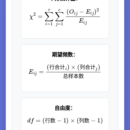
χ
2
=
∑
i
=
1
r
∑
j
=
1
c
(
O
i
j
−
E
i
j
)
2
E
i
j
期望频数：
E
i
j
=
(
行
合
计
样
i
本
)
×
数
(
列
合
计
j
)
总
行
合
计
列
合
计
总
样
本
数
自由度：
d
f
=
(
行
数
−
1
)
×
(
列
数
−
1
)
行
数
列
数