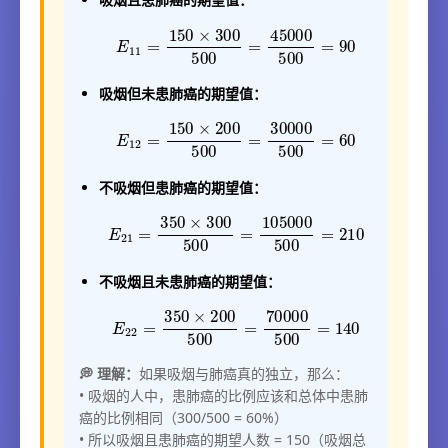
E
11
=
150
×
300
500
=
45000
500
=
90
吸烟但未患肺癌的期望值：
E
12
=
150
×
200
500
=
30000
500
=
60
不吸烟但患肺癌的期望值：
E
21
=
350
×
300
500
=
105000
500
=
210
不吸烟且未患肺癌的期望值：
E
22
=
350
×
200
500
=
70000
500
=
140
💭 理解：
如果吸烟与肺癌真的独立，那么：
• 吸烟的人中，患肺癌的比例应该和总体中患肺
癌的比例相同（300/500 = 60%）
• 所以吸烟且患肺癌的期望人数 = 150（吸烟总