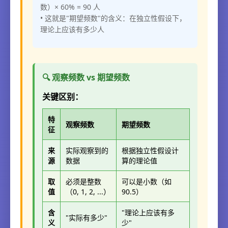
数）× 60% = 90 人
• 这就是"期望频数"的含义：在独立性假设下，
理论上应该有多少人
🔍 观察频数 vs 期望频数
关键区别：
特
观察频数
期望频数
征
来
实际观察到的
根据独立性假设计
源
数据
算的理论值
取
必须是整数
可以是小数（如
值
（0, 1, 2, ...）
90.5）
含
"理论上应该有多
"实际有多少"
义
少"