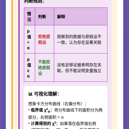
判断规则：
情
判断
解释
况
p
拒绝原
观察到的数据与原假设不
值
<
假设
一致，认为存在显著关联
α
p
不能拒
没有足够证据表明存在关
值
绝原假
≥
联，但不能证明变量独立
设
α
📊 可视化理解：
想象卡方分布曲线（右偏分布）：
•
临界值 χ²
：
将分布曲线下的面积分为两
α
部分，右侧面积 = α
•
计算得到的 χ²：
如果落在临界值右侧