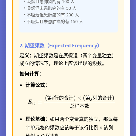
• 吸烟且患肺癌的有 100 人
• 吸烟但未患肺癌的有 50 人
• 不吸烟但患肺癌的有 200 人
• 不吸烟且未患肺癌的有 150 人
2. 期望频数（Expected Frequency）
定义：
期望频数是在原假设（两个变量独立）
成立的情况下，理论上应该出现的频数。
如何计算：
计算公式：
E
i
j
=
(
第
i
行
的
合
样
计
本
)
×
数
(
第
j
列
的
合
计
)
总
第
行
的
合
计
第
列
的
合
计
总
样
本
数
理论基础：
如果两个变量真的独立，那么每
个单元格的频数应该等于该行比例 × 该列