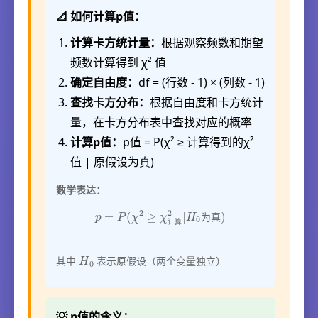
📐 如何计算p值：
计算卡方统计量：
根据观察频数和期望
频数计算得到 χ² 值
确定自由度：
df = (行数 - 1) × (列数 - 1)
查找卡方分布：
根据自由度和卡方统计
量，在卡方分布表中查找对应的概率
计算p值：
p值 = P(χ² ≥ 计算得到的χ²
值 | 原假设为真)
数学表达：
p
=
P
(
χ
2
≥
χ
计
算
2
|
H
0
为
真
)
为
真
计
算
H
0
其中
表示原假设（两个变量独立）
💡 p值的含义：