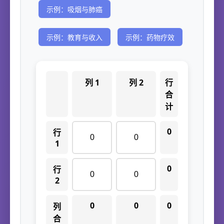
示例：吸烟与肺癌
示例：教育与收入
示例：药物疗效
列 1
列 2
行
合
计
0
行
1
0
行
2
0
0
0
列
合