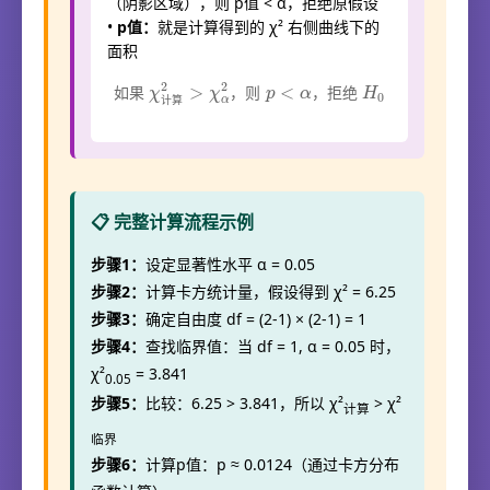
（阴影区域），则 p值 < α，拒绝原假设
•
p值：
就是计算得到的 χ² 右侧曲线下的
面积
如果
χ
计
算
2
>
，拒绝
χ
α
H
2
0
，则
p
<
α
如
果
，
则
，
拒
绝
计
算
📋 完整计算流程示例
步骤1：
设定显著性水平 α = 0.05
步骤2：
计算卡方统计量，假设得到 χ² = 6.25
步骤3：
确定自由度 df = (2-1) × (2-1) = 1
步骤4：
查找临界值：当 df = 1, α = 0.05 时，
χ²
= 3.841
0.05
步骤5：
比较：6.25 > 3.841，所以 χ²
> χ²
计算
临界
步骤6：
计算p值：p ≈ 0.0124（通过卡方分布