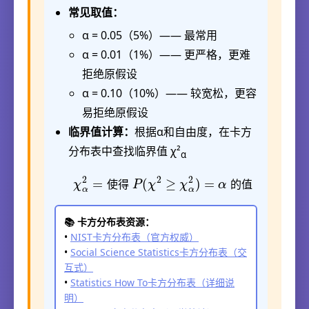
常见取值：
α = 0.05（5%）—— 最常用
α = 0.01（1%）—— 更严格，更难
拒绝原假设
α = 0.10（10%）—— 较宽松，更容
易拒绝原假设
临界值计算：
根据α和自由度，在卡方
分布表中查找临界值 χ²
α
χ
α
2
=
使得
P
(
χ
2
≥
χ
α
2
)
=
α
的值
使
得
的
值
📚 卡方分布表资源：
•
NIST卡方分布表（官方权威）
•
Social Science Statistics卡方分布表（交
互式）
•
Statistics How To卡方分布表（详细说
明）