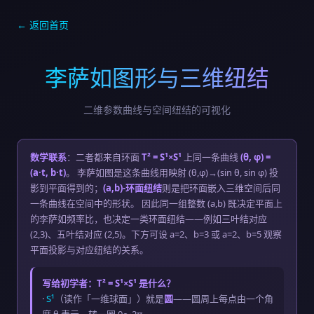
← 返回首页
李萨如图形与三维纽结
二维参数曲线与空间纽结的可视化
数学联系
：二者都来自环面
T² = S¹×S¹
上同一条曲线
(θ, φ) =
(a·t, b·t)
。 李萨如图是这条曲线用映射 (θ,φ)→(sin θ, sin φ) 投
影到平面得到的；
(a,b)-环面纽结
则是把环面嵌入三维空间后同
一条曲线在空间中的形状。 因此同一组整数 (a,b) 既决定平面上
的李萨如频率比，也决定一类环面纽结——例如三叶结对应
(2,3)、五叶结对应 (2,5)。下方可设 a=2、b=3 或 a=2、b=5 观察
平面投影与对应纽结的关系。
写给初学者：T² = S¹×S¹ 是什么？
·
S¹
（读作「一维球面」）就是
圆
——圆周上每点由一个角