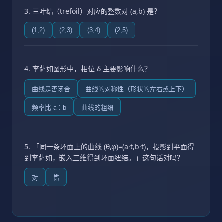
3. 三叶结（trefoil）对应的整数对 (a,b) 是？
(1,2)
(2,3)
(3,4)
(2,5)
4. 李萨如图形中，相位 δ 主要影响什么？
曲线是否闭合
曲线的对称性（形状的左右或上下）
频率比 a∶b
曲线的粗细
5. 「同一条环面上的曲线 (θ,φ)=(a·t,b·t)，投影到平面得
到李萨如，嵌入三维得到环面纽结。」这句话对吗？
对
错