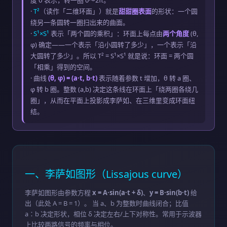
度 θ 表示，转一圈 0～2π。
·
T²
（读作「二维环面」）就是
甜甜圈表面
的形状：一个圆
绕另一条圆转一圈扫出来的曲面。
·
S¹×S¹
表示「两个圆的乘积」：环面上每点由
两个角度
(θ,
φ) 确定——一个表示「沿小圆转了多少」，一个表示「沿
大圆转了多少」。所以 T² = S¹×S¹ 就是说：环面 = 两个圆
「相乘」得到的空间。
· 曲线
(θ, φ) = (a·t, b·t)
表示随着参数 t 增加，θ 转 a 圈、
φ 转 b 圈。整数 (a,b) 决定这条线在环面上「绕两圈各绕几
圈」，从而在平面上投影成李萨如、在三维里变成环面纽
结。
一、李萨如图形（Lissajous curve）
李萨如图形由参数方程
x = A·sin(a·t + δ)
、
y = B·sin(b·t)
给
出（此处 A = B = 1）。 当 a、b 为整数时曲线闭合；比值
a∶b 决定形状，相位 δ 决定左右/上下对称性。常用于示波器
上比较两路信号的频率与相位。