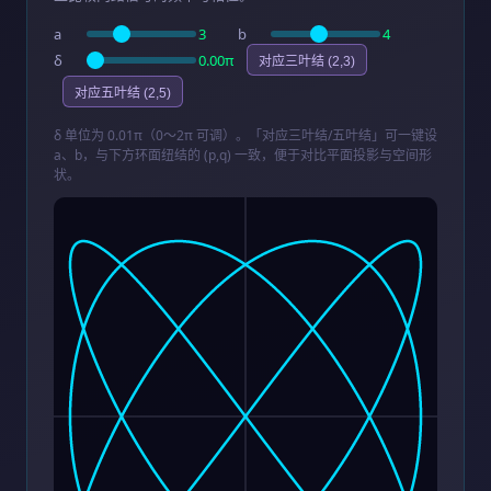
a
3
b
4
δ
0.00π
对应三叶结 (2,3)
对应五叶结 (2,5)
δ 单位为 0.01π（0～2π 可调）。「对应三叶结/五叶结」可一键设
a、b，与下方环面纽结的 (p,q) 一致，便于对比平面投影与空间形
状。