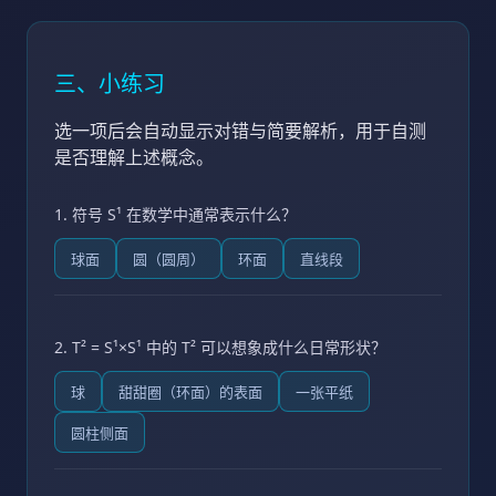
三、小练习
选一项后会自动显示对错与简要解析，用于自测
是否理解上述概念。
1. 符号 S¹ 在数学中通常表示什么？
球面
圆（圆周）
环面
直线段
2. T² = S¹×S¹ 中的 T² 可以想象成什么日常形状？
球
甜甜圈（环面）的表面
一张平纸
圆柱侧面