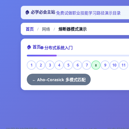
🏠 必学必会主站
·
免费试做
职业技能
学习路径
演示目录
首页
/
网络
/
熔断器模式演示
🏠 首页
🌐 分布式系统入门
1
2
3
4
5
6
7
9
10
11
8
← Aho–Corasick 多模式匹配