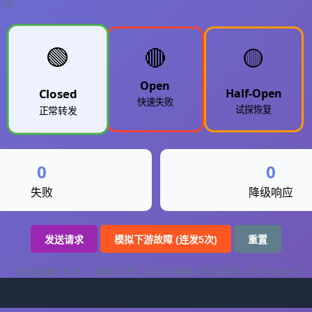
下游
🟢
🔴
🟡
Open
Half-Open
Closed
快速失败
试探恢复
正常转发
0
0
失败
降级响应
发送请求
模拟下游故障 (连发5次)
重置
失败阈值:
5
次 → 熔断打开；Open 持续
3
秒后进入 Half-Open