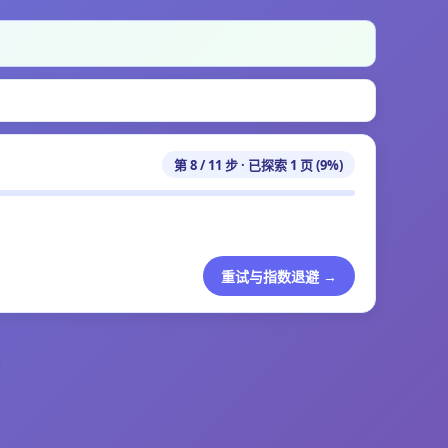
第 8 / 11 步 · 已探索 1 页 (9%)
重试与指数退避 →