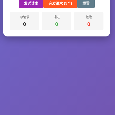
发送请求
突发请求 (5个)
重置
总请求
通过
拒绝
0
0
0