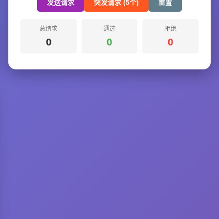
发送请求
突发请求 (5个)
重置
总请求
通过
拒绝
0
0
0