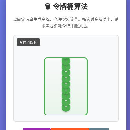
🪣 令牌桶算法
以固定速率生成令牌，允许突发流量。桶满时令牌溢出，请
求需要消耗令牌才能通过。
令牌: 10/10
T
T
T
T
T
T
T
T
T
T