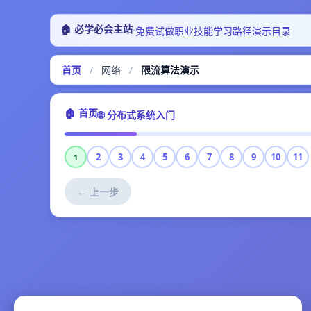
🏠 必学必会主站
·
免费试做
职业技能
学习路径
演示目录
首页
/
网络
/
限流算法演示
🏠 首页
🌐 分布式系统入门
2
3
4
5
6
7
8
9
10
11
1
← 上一步