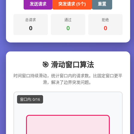
发送请求
突发请求 (5个)
重置
总请求
通过
拒绝
0
0
0
🎯 滑动窗口算法
时间窗口持续滑动，统计窗口内的请求数。比固定窗口更平
滑，解决了边界突发问题。
窗口内: 0/16