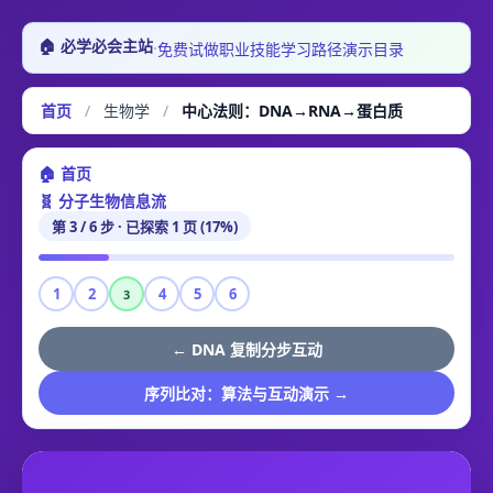
🏠 必学必会主站
·
免费试做
职业技能
学习路径
演示目录
首页
/
生物学
/
中心法则：DNA→RNA→蛋白质
🏠 首页
🧬 分子生物信息流
第 3 / 6 步 · 已探索 1 页 (17%)
1
2
4
5
6
3
← DNA 复制分步互动
序列比对：算法与互动演示 →