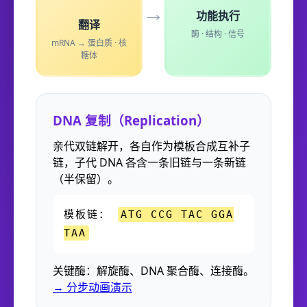
→
功能执行
翻译
酶 · 结构 · 信号
mRNA → 蛋白质 · 核
糖体
DNA 复制（Replication）
亲代双链解开，各自作为模板合成互补子
链，子代 DNA 各含一条旧链与一条新链
（半保留）。
模板链：
ATG CCG TAC GGA
TAA
关键酶：解旋酶、DNA 聚合酶、连接酶。
→ 分步动画演示