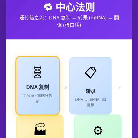
🔁 中心法则
遗传信息流：DNA 复制 → 转录 (mRNA) → 翻
译 (蛋白质)
🧬
📋
→
→
DNA 复制
转录
半保留 · 细胞分裂
DNA → mRNA · 细
前
胞核
🏭
⚙️