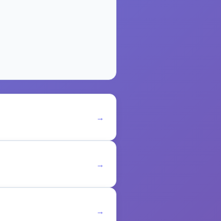
→
→
→