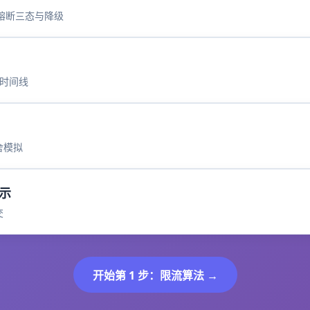
pen 熔断三态与降级
试时间线
取舍模拟
演示
交
开始第 1 步：限流算法 →