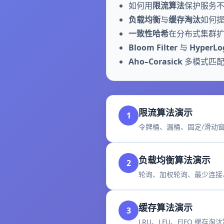
如何用
限流算法
保护服务
负载均衡
与
缓存淘汰
如何
一致性哈希
在分布式集群
Bloom Filter
与
HyperLo
Aho–Corasick
多模式匹配
限流算法演示
1
令牌桶、漏桶、固定/滑动
负载均衡算法演示
2
轮询、加权轮询、最少连接
缓存算法演示
3
LRU、LFU、FIFO 缓存