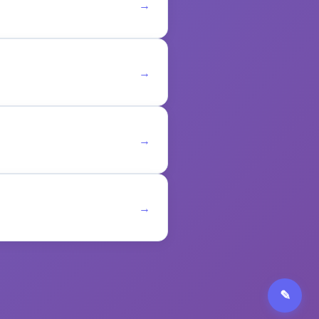
→
→
→
→
✎