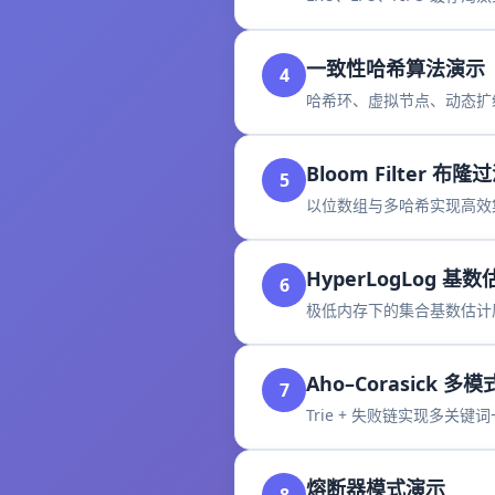
一致性哈希算法演示
4
哈希环、虚拟节点、动态扩
Bloom Filter 布隆
5
以位数组与多哈希实现高效集合 
HyperLogLog 基数
6
极低内存下的集合基数估计
Aho–Corasick 多
7
Trie + 失败链实现多关键
熔断器模式演示