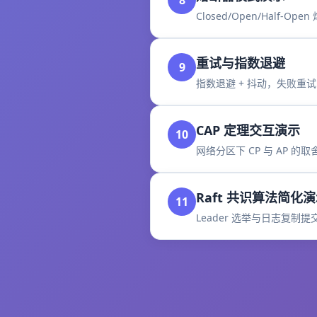
8
Closed/Open/Half-O
重试与指数退避
9
指数退避 + 抖动，失败重
CAP 定理交互演示
10
网络分区下 CP 与 AP 的
Raft 共识算法简化
11
Leader 选举与日志复制提