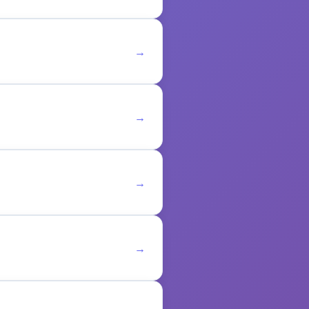
→
→
→
→