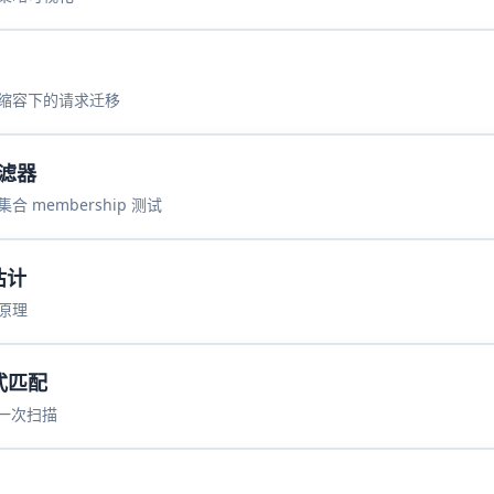
缩容下的请求迁移
过滤器
membership 测试
估计
原理
模式匹配
词一次扫描