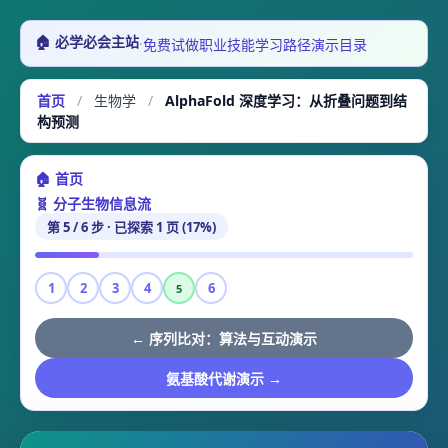
🏠 必学必会主站
·
免费试做
职业技能
学习路径
演示目录
首页
/
生物学
/
AlphaFold 深度学习：从折叠问题到结
构预测
🏠 首页
🧬 分子生物信息流
第 5 / 6 步 · 已探索 1 页 (17%)
1
2
3
4
6
5
← 序列比对：算法与互动演示
氨基酸代谢演示 →