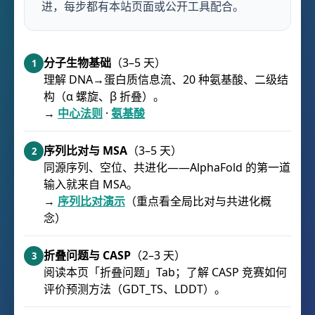
进，每步都有本站页面或公开工具配合。
分子生物基础
（3–5 天）
1
理解 DNA→蛋白质信息流、20 种氨基酸、二级结
构（α 螺旋、β 折叠）。
→
中心法则
·
氨基酸
序列比对与 MSA
（3–5 天）
2
同源序列、空位、共进化——AlphaFold 的第一道
输入就来自 MSA。
→
序列比对演示
（重点看全局比对与共进化概
念）
折叠问题与 CASP
（2–3 天）
3
阅读本页「折叠问题」Tab；了解 CASP 竞赛如何
评价预测方法（GDT_TS、LDDT）。