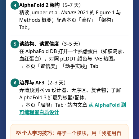
AlphaFold 2 架构
（5–7 天）
4
精读 Jumper et al.
Nature
2021 的 Figure 1 与
Methods 概要；配合本页「流程」「架构」
Tab。
读结构、读置信度
（3–5 天）
5
在 AlphaFold DB 打开一个熟悉蛋白（如胰岛素、
血红蛋白），对照 pLDDT 颜色与 PAE 热图。
→ 本页「置信度」「动手实践」Tab
边界与 AF3
（2–3 天）
6
弄清预测器 vs 设计器、无序区、复合物；了解
AlphaFold 3 扩展到核酸/配体。
→ 本页「局限」Tab · 站内文章
从 AlphaFold 到
可编程蛋白质设计
💡 个人学习技巧：
每学一个模块，用「我能用自