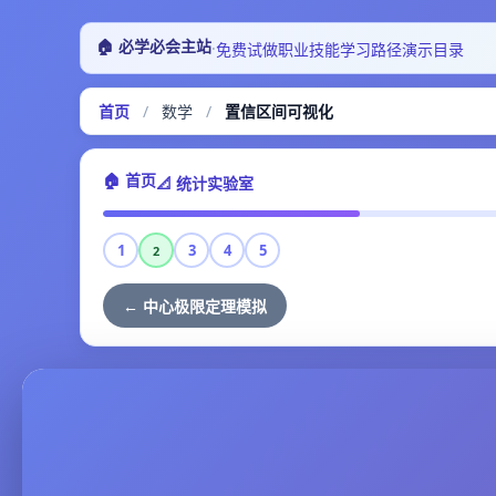
🏠 必学必会主站
·
免费试做
职业技能
学习路径
演示目录
首页
/
数学
/
置信区间可视化
🏠 首页
📐 统计实验室
1
3
4
5
2
← 中心极限定理模拟