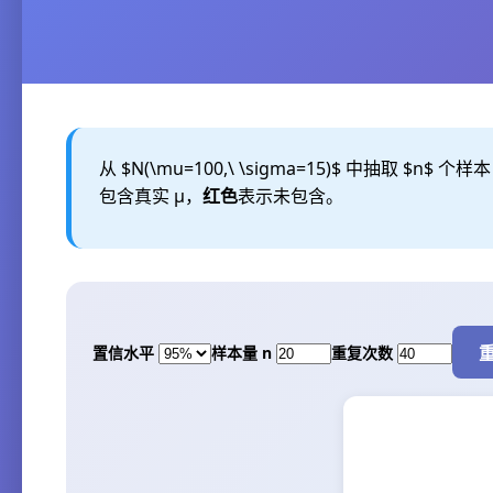
从 $N(\mu=100,\ \sigma=15)$ 中抽取 $n$ 
包含真实 μ，
红色
表示未包含。
置信水平
样本量 n
重复次数