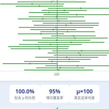
100.0%
95%
μ=100
包含 μ 的比例
理论覆盖率
真实总体均值