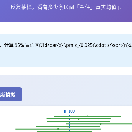
反复抽样，看有多少条区间「罩住」真实均值 μ
个样本，计算 95% 置信区间 $\bar{x} \pm z_{0.025}\cdot 
重新模拟