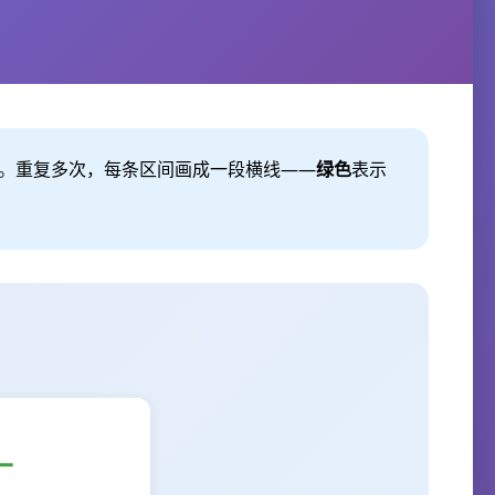
s/\sqrt{n}$。重复多次，每条区间画成一段横线——
绿色
表示